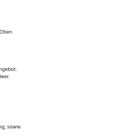
 Oben 
Angebot.
leer.
g, sowie 