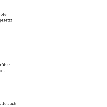
 
ote 
gesetzt 
rüber 
en.
tte auch 